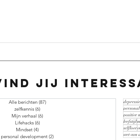
vind jij interes
Alle berichten
(87)
87 posts
depressi
personal
zelfkennis
(6)
6 posts
positive 
Mijn verhaal
(6)
6 posts
leefstijl
m
Lifehacks
(6)
6 posts
selflove
v
Mindset
(4)
4 posts
wet van 
personal development
(2)
2 posts