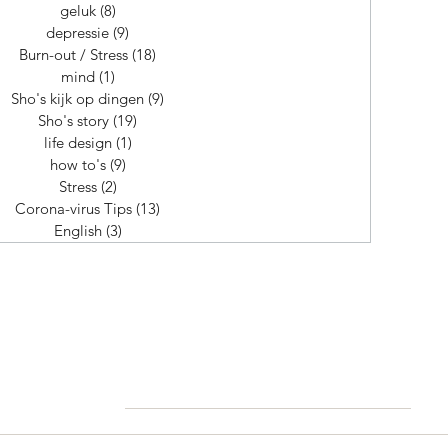
geluk
(8)
8 posts
depressie
(9)
9 posts
Burn-out / Stress
(18)
18 posts
mind
(1)
1 post
Sho's kijk op dingen
(9)
9 posts
Sho's story
(19)
19 posts
life design
(1)
1 post
how to's
(9)
9 posts
Stress
(2)
2 posts
Corona-virus Tips
(13)
13 posts
English
(3)
3 posts
shorombo mooij - high performa
life coach
0641213957 |
hello@sho.coach
Amsterdam