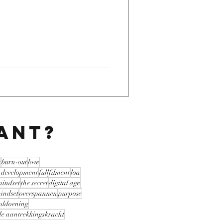
sant?
e
burn-out
love
 development
fullfilment
loa
mindset
the secret
digital age
indset
overspannen
purpose
oldoening
de aantrekkingskracht