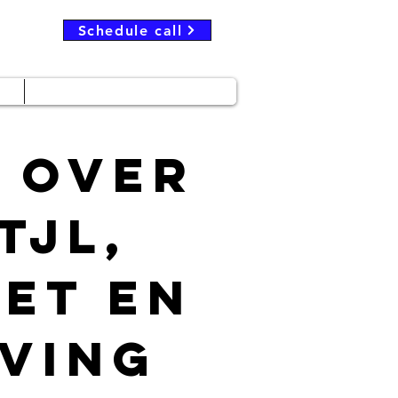
Schedule call
Follow my Substack
 over
tjl,
et en
ving