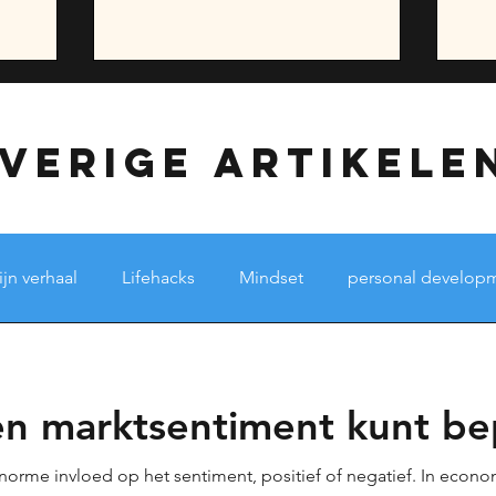
verige artikele
jn verhaal
Lifehacks
Mindset
personal develop
s
mind
Sho's kijk op dingen
Sho's story
lif
gen marktsentiment kunt be
English
rme invloed op het sentiment, positief of negatief. In econ