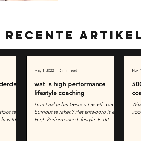
 recente artike
May 1, 2022
5 min read
Nov 1
nderde
wat is high performance
50
lifestyle coaching
coa
Hoe haal je het beste uit jezelf zonder
Waa
sloot te
burnout te raken? Het antwoord is een
koop
cht wilde
High Performance Lifestyle. In dit
..
artikel leg ik kort uit...