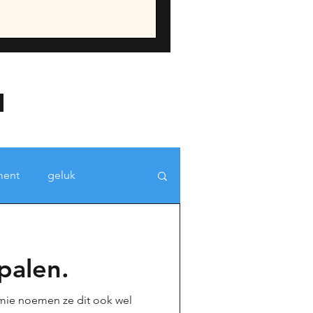
n
ment
geluk
e design
how to's
palen.
omie noemen ze dit ook wel