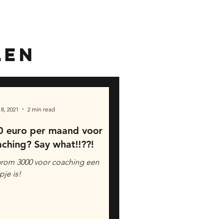
len
8, 2021
2 min read
0 euro per maand voor
ching? Say what!!??!
rom 3000 voor coaching een
je is!