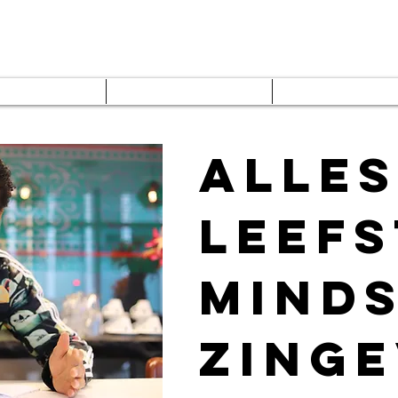
- shorombo mooij -
Inspire, motivate and empower
stimonials
In the media
About me
Alles
leefs
minds
zinge