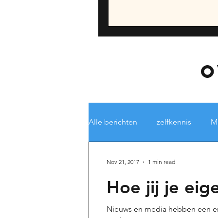
o
Alle berichten
zelfkennis
Mi
depressie
Burn-out / Stres
Nov 21, 2017
1 min read
Hoe jij je ei
Stress
Corona-virus Tips
Nieuws en media hebben een eno