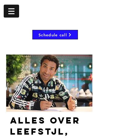
- shorombo mooij -
Inspire, motivate and
empower
Schedule call
Alles over
leefstjl,