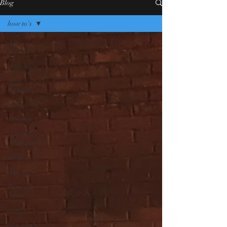
Blog
how to's
Alle
berichten
zelfkennis
Mijn
verhaal
Lifehacks
Mindset
personal
development
geluk
depressie
Burn-out /
Stress
mind
Sho's kijk