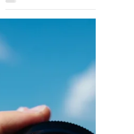
Heb jij een psycholoog
of een coach nodig?
De psychologen verwachten lange
wachttijden als gevolg van de Corona-crisis
maar is een psycholoog wel wat jij nodig
hebt?