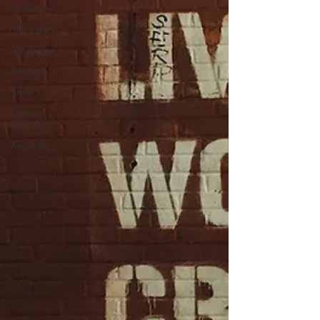
op dingen
Sho's story
life design
how to's
Stress
Corona-
virus Tips
English