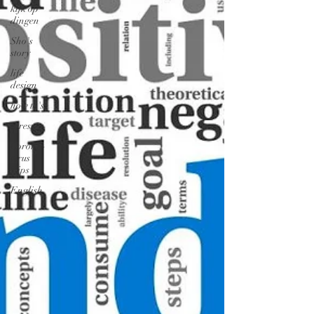
kijk op
dingen
Sho's
story
life
design
how to's
Stress
Corona-
virus
Tips
English