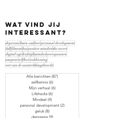
maar dan moet je wel beginnen met
luisteren. Lees hier hoe je dit doet.
wat vind jij
interessant?
depressie
burn-out
love
personal development
fullfilment
loa
positive mindset
the secret
digital age
leefstijl
mindset
overspannen
purpose
selflove
voldoening
wet van de aantrekkingskracht
Alle berichten
(87)
87 posts
zelfkennis
(6)
6 posts