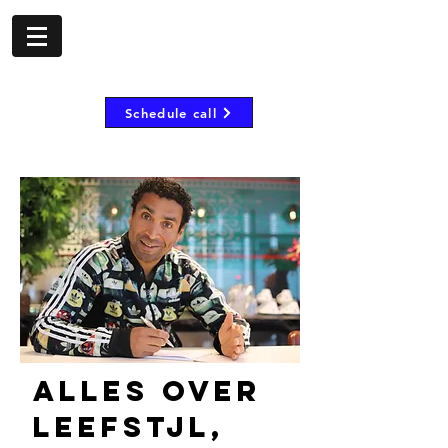
- shorombo mooij -
Inspire, motivate and
empower
Schedule call
Alles over
leefstjl,