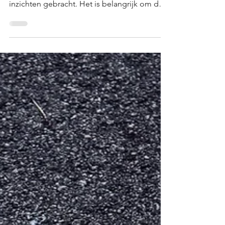
De afgelopen maanden zijn uniek geweest
en hebben je misschien hele waardevolle
inzichten gebracht. Het is belangrijk om daar
even bij stil te staan want deze inzichten
kunnen je toekomst compleet veranderen.
Een crisis zoals deze triggert de meest
primaire emoties zoals angst. Dat is logisch
maar hoe jij met deze onzekerheid en angst
omgaat kan je een heleboel over jezelf
leren. Angst zorgt voor stress en mensen
hebben verschillende manieren om met
stress om te gaan. Deze ma