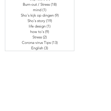
Mijn verhaal
(6)
6 posts
Lifehacks
(6)
6 posts
Mindset
(4)
4 posts
personal development
(2)
2 posts
geluk
(8)
8 posts
depressie
(9)
9 posts
Burn-out / Stress
(18)
18 posts
mind
(1)
1 post
Sho's kijk op dingen
(9)
9 posts
Sho's story
(19)
19 posts
life design
(1)
1 post
how to's
(9)
9 posts
Stress
(2)
2 posts
Corona-virus Tips
(13)
13 posts
English
(3)
3 posts