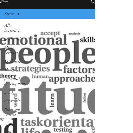
Blog
Stress
Alle
berichten
zelfkennis
Mijn
verhaal
Lifehacks
Mindset
personal
development
geluk
depressie
Burn-out
/ Stress
mind
Sho's