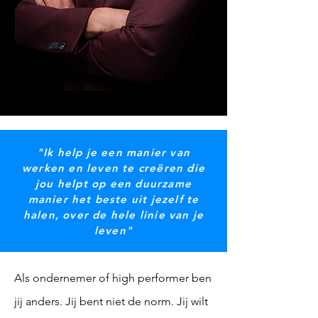
​​"
Ik help je een manier van
werken en leven te creëren die
jou helpt op een duurzame
manier het beste uit jezelf te
halen, over de hele linie van je
leven
"
Als ondernemer of high performer ben
jij anders. Jij bent niet de norm. Jij wilt