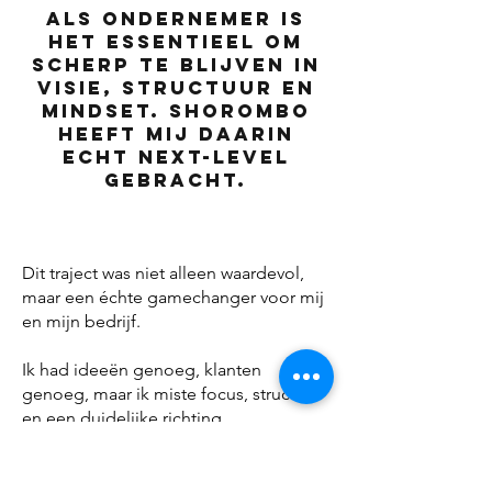
Als ondernemer is
het essentieel om
scherp te blijven in
visie, structuur en
mindset. Shorombo
heeft mij daarin
echt next-level
gebracht.
Dit traject was niet alleen waardevol,
maar een échte gamechanger voor mij
en mijn bedrijf.
Ik had ideeën genoeg, klanten
genoeg, maar ik miste focus, structuur
en een duidelijke richting.
Ik merkte dat ik te veel zelf deed, te
vaak ad-hoc werkte en te weinig rust