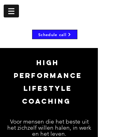
- shorombo mooij -
Inspire, motivate and
empower
Schedule call
High
Performance
Lifestyle
Coaching
Voor mensen die het beste uit
het zichzelf willen halen, in werk
en het leven.